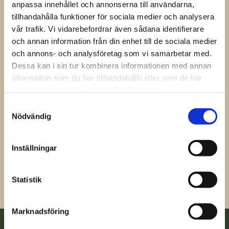
anpassa innehållet och annonserna till användarna,
Våra tidigare nyhetsbrev
tillhandahålla funktioner för sociala medier och analysera
vår trafik. Vi vidarebefordrar även sådana identifierare
Ta del av våra tidigare utskick.
och annan information från din enhet till de sociala medier
och annons- och analysföretag som vi samarbetar med.
Dessa kan i sin tur kombinera informationen med annan
2025-04-01
information som du har tillhandahållit eller som de har
Kom och titta!
samlat in när du har använt deras tjänster.
2025-03-01
Samtyckesval
Förbered dig.
Nödvändig
2025-02-01
Nu närmare det sig!
Inställningar
2025-01-01
Välkommen till gårdslunden
Statistik
Marknadsföring